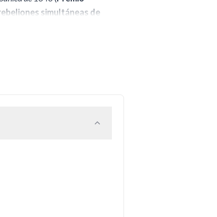
rebeliones simultáneas de
 sostenía la política imperial
súbito, sino el resultado de
ensiones de pagos
, los cada
ir financiando las guerras
nfianza, el edificio político
ialmente influyente en la
 siglo XVII sin atender a las
uctífero con historiadores
a sobre los «preliminares y
uencias de este momento