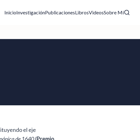
Inicio
Investigación
Publicaciones
Libros
Videos
Sobre Mí
ituyendo el eje
ispánica de 1640
(
Premio