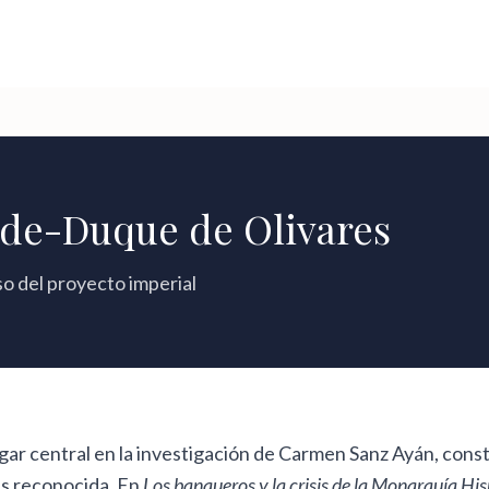
onde-Duque de Olivares
so del proyecto imperial
gar central en la investigación de Carmen Sanz Ayán, const
s reconocida. En
Los banqueros y la crisis de la Monarquía H