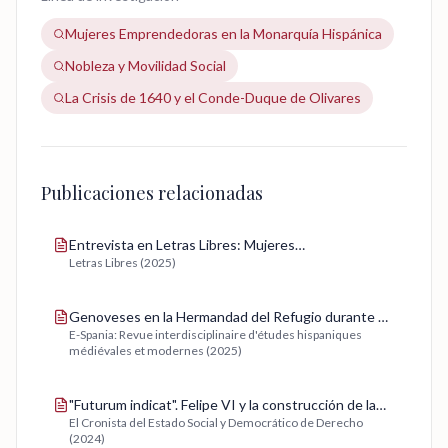
Mujeres Emprendedoras en la Monarquía Hispánica
Nobleza y Movilidad Social
La Crisis de 1640 y el Conde-Duque de Olivares
Publicaciones relacionadas
Entrevista en Letras Libres: Mujeres
Letras Libres (2025)
emprendedoras en la Época Moderna
Genoveses en la Hermandad del Refugio durante el
E-Spania: Revue interdisciplinaire d'études hispaniques
siglo XVII
médiévales et modernes (2025)
"Futurum indicat". Felipe VI y la construcción de la
El Cronista del Estado Social y Democrático de Derecho
sucesión
(2024)