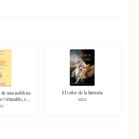
El valor de la historia
s de una nobleza
ao Grimaldo, el
2022
 de Felipe II
22