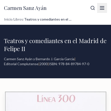
Carmen Sanz Ayán
Inicio
/
Libros
/
Teatros y comediantes en el Madrid de Fe...
Teatros y comediantes en el Madrid de
Felipe II
Carmen Sanz Ayán y Bernardo J. García García
|
Editorial Complutense
|
2000
|
ISBN: 978-84-89784-97-0