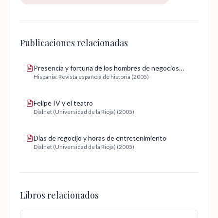
Publicaciones relacionadas
Presencia y fortuna de los hombres de negocios
Hispania: Revista española de historia (2005)
genoveses durante la crisis hispana de 1640
Felipe IV y el teatro
Dialnet (Universidad de la Rioja) (2005)
Días de regocijo y horas de entretenimiento
Dialnet (Universidad de la Rioja) (2005)
Libros relacionados